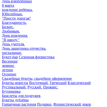
День влюблённых
8 марта
рождение ребёнка.
Юбилейные.
"Прости дорогая"
Благодарность.
Бизнес.
Любимым.
День рождения.
"В школу."
День учителя.
День защитника отечества.
пасхальные.
Букет-бар
Сезонная флористика
Весенние
зимние.
летние
Осенние
Свадебные букеты, свадебное оформление
Букеты невесты
Восточный.
Греческий
Классический
Рустикальный.
Русский.
Прованс.
Бутоньерка
Браслеты для подружек
Букеты дублёры
Горшечные растения
Подарки.
Флористический декор