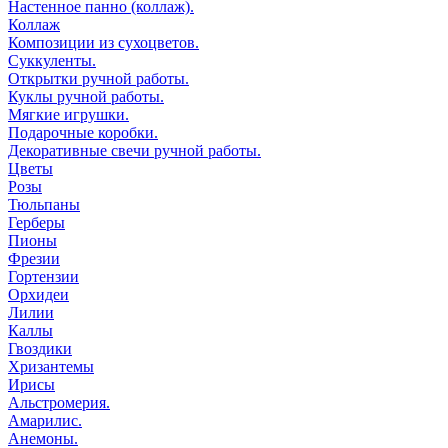
Настенное панно (коллаж).
Коллаж
Композиции из сухоцветов.
Суккуленты.
Открытки ручной работы.
Куклы ручной работы.
Мягкие игрушки.
Подарочные коробки.
Декоративные свечи ручной работы.
Цветы
Розы
Тюльпаны
Герберы
Пионы
Фрезии
Гортензии
Орхидеи
Лилии
Каллы
Гвоздики
Хризантемы
Ирисы
Альстромерия.
Амарилис.
Анемоны.