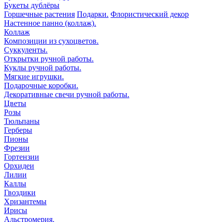
Букеты дублёры
Горшечные растения
Подарки.
Флористический декор
Настенное панно (коллаж).
Коллаж
Композиции из сухоцветов.
Суккуленты.
Открытки ручной работы.
Куклы ручной работы.
Мягкие игрушки.
Подарочные коробки.
Декоративные свечи ручной работы.
Цветы
Розы
Тюльпаны
Герберы
Пионы
Фрезии
Гортензии
Орхидеи
Лилии
Каллы
Гвоздики
Хризантемы
Ирисы
Альстромерия.