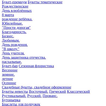
Букет-премиум
Букеты тематические
Рождественские
День влюблённых
8 марта
рождение ребёнка.
Юбилейные.
"Прости дорогая"
Благодарность.
Бизнес.
Любимым.
День рождения.
"В школу."
День учителя.
День защитника отечества.
пасхальные.
Букет-бар
Сезонная флористика
Весенние
зимние.
летние
Осенние
Свадебные букеты, свадебное оформление
Букеты невесты
Восточный.
Греческий
Классический
Рустикальный.
Русский.
Прованс.
Бутоньерка
Браслеты для подружек