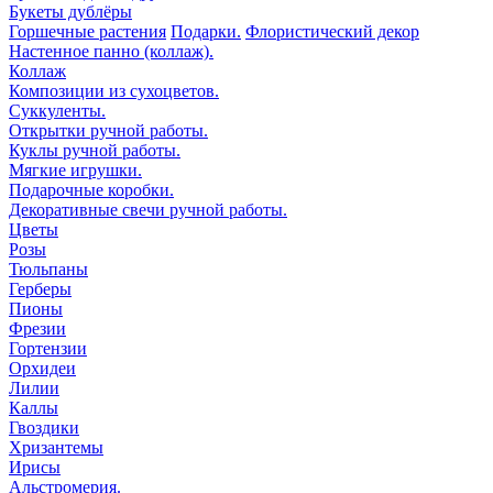
Букеты дублёры
Горшечные растения
Подарки.
Флористический декор
Настенное панно (коллаж).
Коллаж
Композиции из сухоцветов.
Суккуленты.
Открытки ручной работы.
Куклы ручной работы.
Мягкие игрушки.
Подарочные коробки.
Декоративные свечи ручной работы.
Цветы
Розы
Тюльпаны
Герберы
Пионы
Фрезии
Гортензии
Орхидеи
Лилии
Каллы
Гвоздики
Хризантемы
Ирисы
Альстромерия.