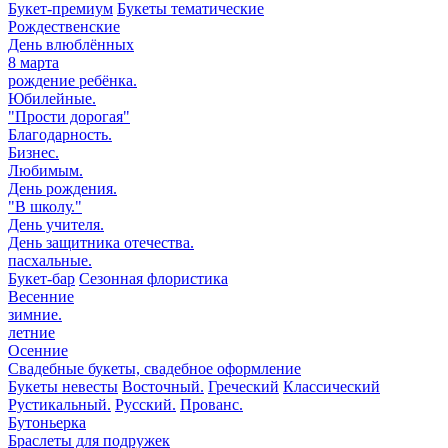
Букет-премиум
Букеты тематические
Рождественские
День влюблённых
8 марта
рождение ребёнка.
Юбилейные.
"Прости дорогая"
Благодарность.
Бизнес.
Любимым.
День рождения.
"В школу."
День учителя.
День защитника отечества.
пасхальные.
Букет-бар
Сезонная флористика
Весенние
зимние.
летние
Осенние
Свадебные букеты, свадебное оформление
Букеты невесты
Восточный.
Греческий
Классический
Рустикальный.
Русский.
Прованс.
Бутоньерка
Браслеты для подружек