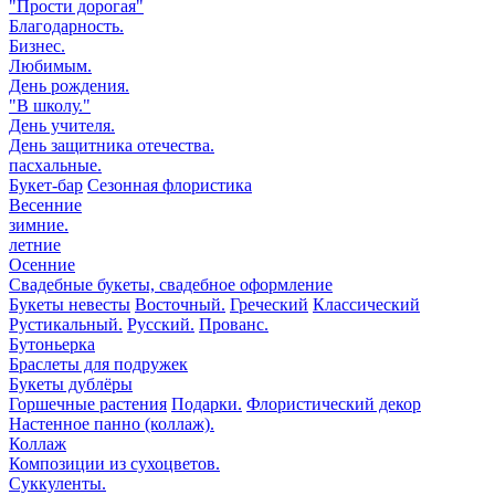
"Прости дорогая"
Благодарность.
Бизнес.
Любимым.
День рождения.
"В школу."
День учителя.
День защитника отечества.
пасхальные.
Букет-бар
Сезонная флористика
Весенние
зимние.
летние
Осенние
Свадебные букеты, свадебное оформление
Букеты невесты
Восточный.
Греческий
Классический
Рустикальный.
Русский.
Прованс.
Бутоньерка
Браслеты для подружек
Букеты дублёры
Горшечные растения
Подарки.
Флористический декор
Настенное панно (коллаж).
Коллаж
Композиции из сухоцветов.
Суккуленты.