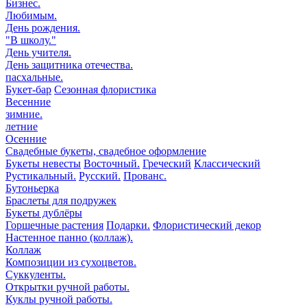
Бизнес.
Любимым.
День рождения.
"В школу."
День учителя.
День защитника отечества.
пасхальные.
Букет-бар
Сезонная флористика
Весенние
зимние.
летние
Осенние
Свадебные букеты, свадебное оформление
Букеты невесты
Восточный.
Греческий
Классический
Рустикальный.
Русский.
Прованс.
Бутоньерка
Браслеты для подружек
Букеты дублёры
Горшечные растения
Подарки.
Флористический декор
Настенное панно (коллаж).
Коллаж
Композиции из сухоцветов.
Суккуленты.
Открытки ручной работы.
Куклы ручной работы.