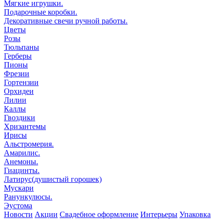
Мягкие игрушки.
Подарочные коробки.
Декоративные свечи ручной работы.
Цветы
Розы
Тюльпаны
Герберы
Пионы
Фрезии
Гортензии
Орхидеи
Лилии
Каллы
Гвоздики
Хризантемы
Ирисы
Альстромерия.
Амарилис.
Анемоны.
Гиацинты.
Латирус(душистый горошек)
Мускари
Ранункулюсы.
Эустома
Новости
Акции
Свадебное оформление
Интерьеры
Упаковка