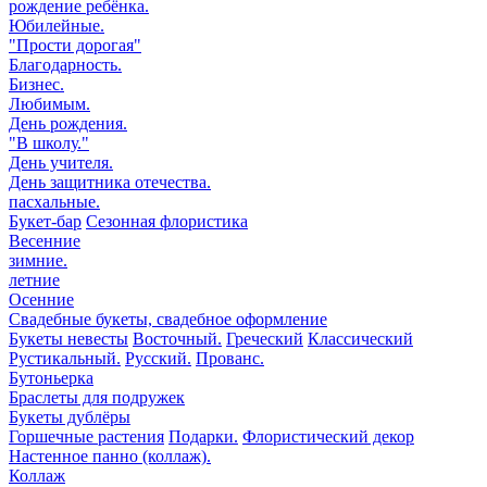
рождение ребёнка.
Юбилейные.
"Прости дорогая"
Благодарность.
Бизнес.
Любимым.
День рождения.
"В школу."
День учителя.
День защитника отечества.
пасхальные.
Букет-бар
Сезонная флористика
Весенние
зимние.
летние
Осенние
Свадебные букеты, свадебное оформление
Букеты невесты
Восточный.
Греческий
Классический
Рустикальный.
Русский.
Прованс.
Бутоньерка
Браслеты для подружек
Букеты дублёры
Горшечные растения
Подарки.
Флористический декор
Настенное панно (коллаж).
Коллаж