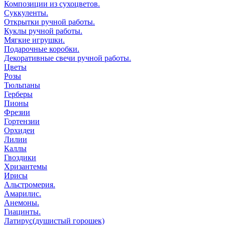
Композиции из сухоцветов.
Суккуленты.
Открытки ручной работы.
Куклы ручной работы.
Мягкие игрушки.
Подарочные коробки.
Декоративные свечи ручной работы.
Цветы
Розы
Тюльпаны
Герберы
Пионы
Фрезии
Гортензии
Орхидеи
Лилии
Каллы
Гвоздики
Хризантемы
Ирисы
Альстромерия.
Амарилис.
Анемоны.
Гиацинты.
Латирус(душистый горошек)